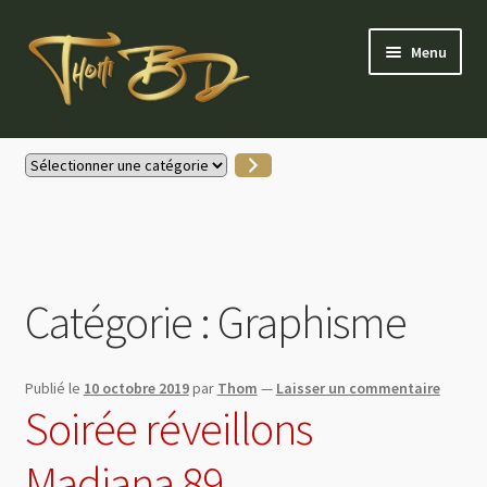
Aller
Aller
Menu
à
au
la
contenu
navigation
Accueil
Sélectionner
une
Gallerie Instagram
catégorie
Boutique
Catégorie :
Graphisme
Actus
Contactez-moi
Publié le
10 octobre 2019
par
Thom
—
Laisser un commentaire
Soirée réveillons
Mon compte
Madiana 89
Partenaires & soutiens