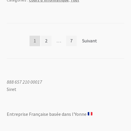
Catégories :
Cours d'informatique
,
Tout
Pagination
1
2
…
7
Suivant
des
publications
888 657 210 00017
Siret
Entreprise Française basée dans l'Yonne ​