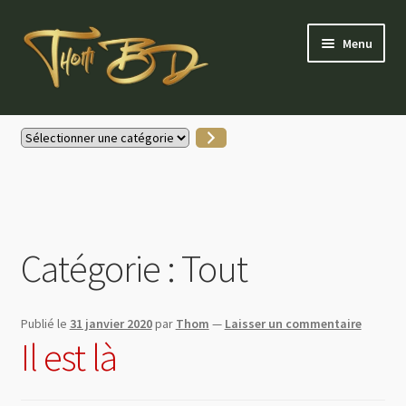
Aller
Aller
Menu
à
au
la
contenu
navigation
Accueil
Sélectionner
une
Gallerie Instagram
catégorie
Boutique
Catégorie :
Tout
Actus
Contactez-moi
Publié le
31 janvier 2020
par
Thom
—
Laisser un commentaire
Il est là
Mon compte
Partenaires & soutiens