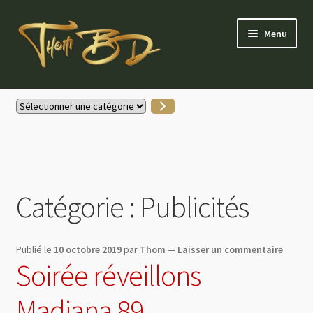
Aller
Aller
Menu
à
au
la
contenu
navigation
Accueil
Sélectionner
une
Gallerie Instagram
catégorie
Boutique
Catégorie :
Publicités
Actus
Contactez-moi
Publié le
10 octobre 2019
par
Thom
—
Laisser un commentaire
Soirée réveillons
Mon compte
Madiana 89
Partenaires & soutiens