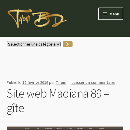
Aller
Aller
Menu
à
au
la
contenu
navigation
Accueil
Sélectionner
une
Gallerie Instagram
catégorie
Boutique
Publié le
12 février 2016
par
Thom
—
Laisser un commentaire
Actus
Site web Madiana 89 –
Contactez-moi
gîte
Mon compte
Partenaires & soutiens