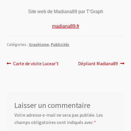
Site web de Madiana89 par T’Graph
madiana89.fr
Catégories :
Graphisme
,
Publicités
Navigation
Article
Article
Carte de visite Lucear’t
Dépliant Madiana89
précédent :
suivant :
de
l’article
Laisser un commentaire
Votre adresse e-mail ne sera pas publiée.
Les
champs obligatoires sont indiqués avec
*