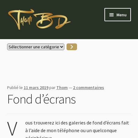
Aller
Aller
Menu
à
au
la
contenu
navigation
Accueil
Sélectionner
une
Gallerie Instagram
catégorie
Boutique
Publié le
11 mars 2019
par
Thom
—
2 commentaires
Actus
Fond d’écrans
Contactez-moi
V
Mon compte
ous trouverez ici des galeries de fond d’écrans fait
à l’aide de mon téléphone ou un quelconque
Partenaires & soutiens
périphérique.