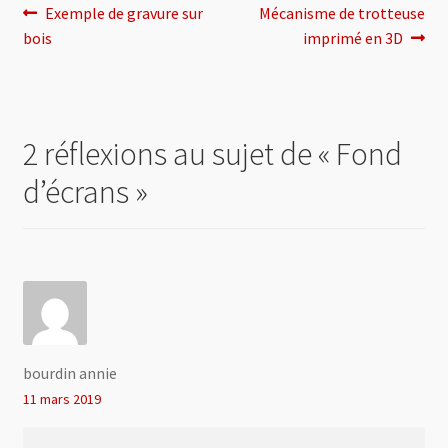
Navigation
Article
Article
Exemple de gravure sur
Mécanisme de trotteuse
précédent :
suivant :
bois
imprimé en 3D
de
l’article
2 réflexions au sujet de «
Fond
d’écrans
»
bourdin annie
11 mars 2019