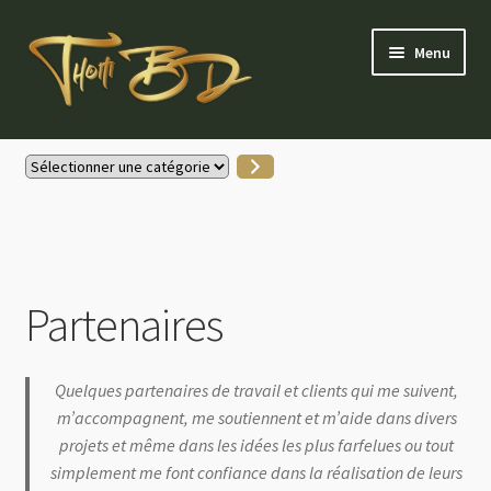
Aller
Aller
Menu
à
au
la
contenu
navigation
Accueil
Sélectionner
une
Gallerie Instagram
catégorie
Boutique
Partenaires
Actus
Contactez-moi
Quelques partenaires de travail et clients qui me suivent,
m’accompagnent, me soutiennent et m’aide dans divers
Mon compte
projets et même dans les idées les plus farfelues ou tout
simplement me font confiance dans la réalisation de leurs
Partenaires & soutiens