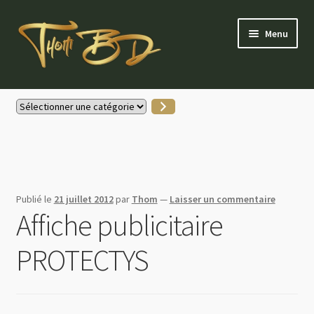
Aller
Aller
Menu
à
au
la
contenu
navigation
Accueil
Sélectionner
une
Gallerie Instagram
catégorie
Boutique
Publié le
21 juillet 2012
par
Thom
—
Laisser un commentaire
Actus
Affiche publicitaire
Contactez-moi
PROTECTYS
Mon compte
Partenaires & soutiens