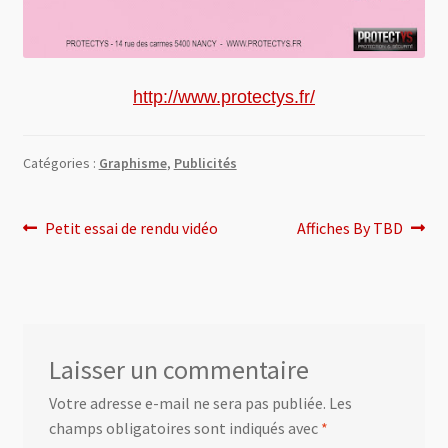
http://www.protectys.fr/
Catégories :
Graphisme
,
Publicités
Navigation
Article
Article
Petit essai de rendu vidéo
Affiches By TBD
précédent :
suivant :
de
l’article
Laisser un commentaire
Votre adresse e-mail ne sera pas publiée.
Les
champs obligatoires sont indiqués avec
*