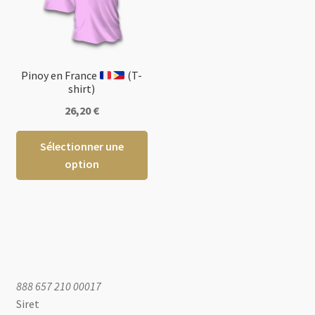
la
page
du
produ
Pinoy en France
​ (T-
shirt)
26,20
€
Ce
Sélectionner une
produit
option
a
plusieurs
variations.
Les
options
peuvent
être
888 657 210 00017
choisies
Siret
sur