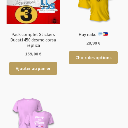
Pack complet Stickers
Hay nako
Ducati 450 desmo corsa
28,90
€
replica
159,00
€
Ce
Choix des options
produ
Ajouter au panier
a
plusi
varia
Les
opti
peuv
être
chois
sur