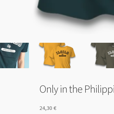
Only in the Philip
24,30
€