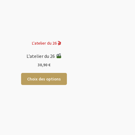
L’atelier du 26
30,90
€
Ce
Choix des options
produit
a
plusieurs
variations.
Les
options
peuvent
être