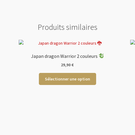
Produits similaires
Japan dragon Warrior 2 couleurs
29,90
€
Ce
Sélectionner une option
produit
a
s
plusieurs
s.
variations.
Les
options
peuvent
être