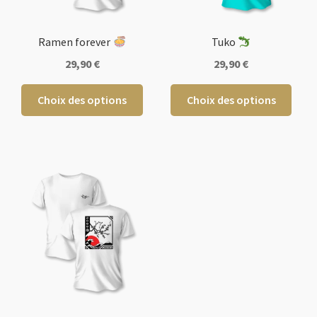
Ramen forever
Tuko
29,90
€
29,90
€
Ce
Ce
Choix des options
Choix des options
produit
produ
a
a
plusieurs
plusi
variations.
varia
Les
Les
options
opti
peuvent
peuv
être
être
choisies
chois
sur
sur
la
la
page
page