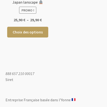
du
du
Japan lanscape
produit
produ
PROMO !
Plage
25,90
€
–
29,90
€
de
Ce
prix :
Choix des options
produit
25,90 €
a
à
plusieurs
29,90 €
variations.
Les
options
peuvent
888 657 210 00017
être
Siret
choisies
sur
la
Entreprise Française basée dans l'Yonne ​
page