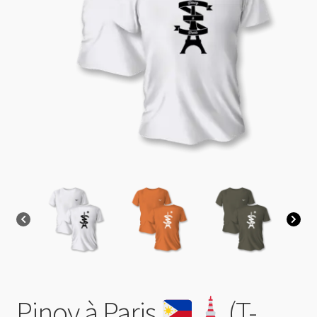
0 Article
0,00 €
Pinoy à Paris ​​
​(T-