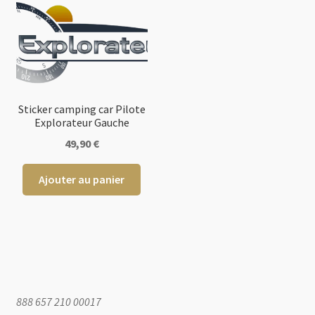
opt
peu
êtr
choi
sur
la
pag
Sticker camping car Pilote
Explorateur Gauche
du
pro
49,90
€
Ajouter au panier
888 657 210 00017