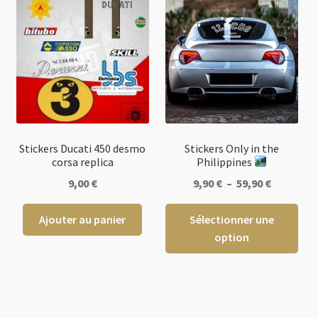
Stickers Ducati 450 desmo
Stickers Only in the
corsa replica
Philippines
Plage
9,00
€
9,90
€
–
59,90
€
de
Ce
prix :
Ajouter au panier
Sélectionner une
pro
9,90 €
option
a
à
plus
59,90 €
vari
Les