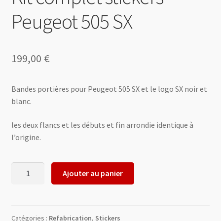
Peugeot 505 SX
199,00
€
Bandes portières pour Peugeot 505 SX et le logo SX noir et
blanc.
les deux flancs et les débuts et fin arrondie identique à
l’origine.
quantité
Ajouter au panier
de
Kit
complet
stickers
Catégories :
Refabrication
,
Stickers