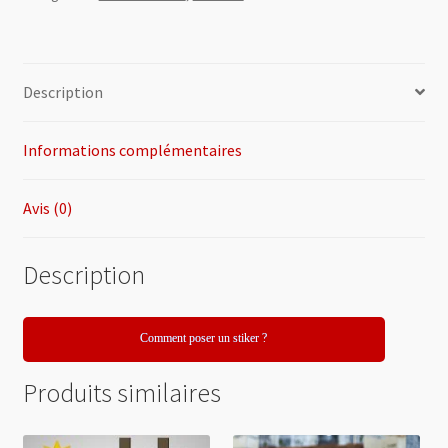
Peugeot
505
SX
Description
Informations complémentaires
Avis (0)
Description
Comment poser un stiker ?
Produits similaires