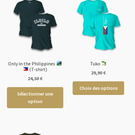
Only in the Philippines
Tuko
​ (T-shirt)
29,90
€
24,30
€
Ce
Choix des options
Ce
produ
Sélectionner une
produit
a
option
a
plusi
plusieurs
varia
variations.
Les
Les
opti