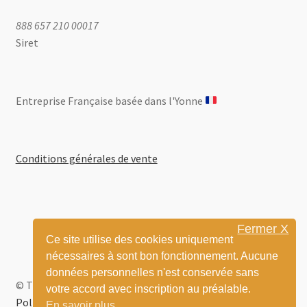
peuvent
être
888 657 210 00017
choisies
Siret
sur
la
page
Entreprise Française basée dans l'Yonne ​
du
produit
Conditions générales de vente
Fermer X
Ce site utilise des cookies uniquement
nécessaires à sont bon fonctionnement. Aucune
données personnelles n'est conservée sans
© Thom BD 2026
votre accord avec inscription au préalable.
Politique de confidentialité
Built with WooCommerce
.
En savoir plus