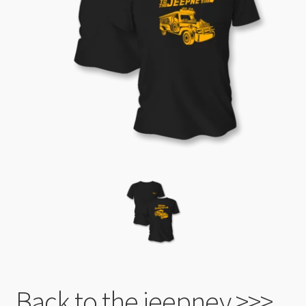
0 Article
0,00 €
Back to the jeepney >>>