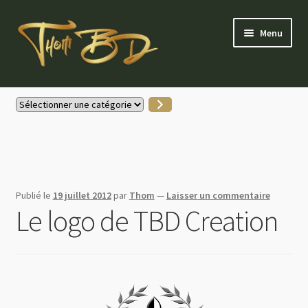
Aller
Aller
Menu
à
au
la
contenu
navigation
Accueil
Sélectionner
une
Gallerie Instagram
catégorie
Boutique
Publié le
19 juillet 2012
par
Thom
—
Laisser un commentaire
Actus
Le logo de TBD Creation
Contactez-moi
Mon compte
Partenaires & soutiens