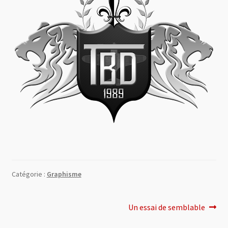
0 Article
0,00 €
Catégorie :
Graphisme
Navigation
Article
Un essai de semblable
suivant :