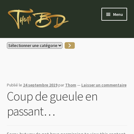
Aller
Aller
Menu
à
au
la
contenu
navigation
Accueil
Sélectionner
une
Gallerie Instagram
catégorie
Boutique
Publié le
24 septembre 2019
par
Thom
—
Laisser un commentaire
Actus
Coup de gueule en
Contactez-moi
passant…
Mon compte
Partenaires & soutiens
Sorry, but you do not have permission to view this content.