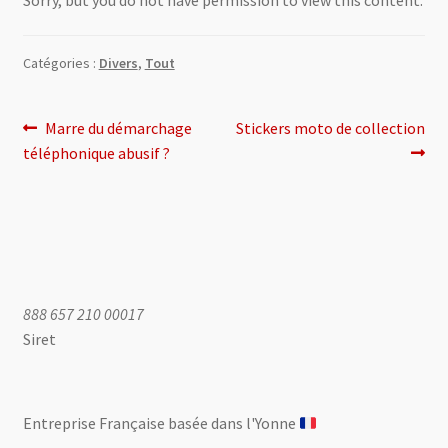
0 Article
0,00 €
Catégories :
Divers
,
Tout
Navigation
Article
Article
Marre du démarchage
Stickers moto de collection
précédent :
suivant :
téléphonique abusif ?
de
l’article
888 657 210 00017
Siret
Entreprise Française basée dans l'Yonne ​