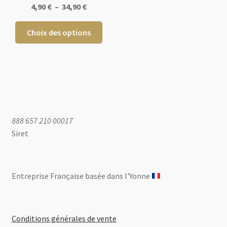
Plage
4,90
€
–
34,90
€
de
Ce
prix :
Choix des options
produit
4,90 €
a
à
plusieurs
34,90 €
variations.
Les
options
peuvent
888 657 210 00017
être
Siret
choisies
sur
la
Entreprise Française basée dans l'Yonne ​
page
du
produit
Conditions générales de vente