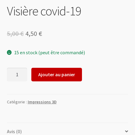
Visière covid-19
Le
Le
5,00
€
4,50
€
prix
prix
15 en stock (peut être commandé)
initial
actuel
était :
est :
quantité
Ajouter au panier
5,00 €.
4,50 €.
de
Visière
covid-
19
Catégorie :
Impressions 3D
Avis (0)