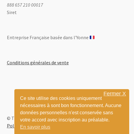
888 657 210 00017
Siret
Entreprise Française basée dans l'Yonne ​
Conditions générales de vente
Fermer X
Ce site utilise des cookies uniquement
nécessaires à sont bon fonctionnement. Aucune
données personnelles n'est conservée sans
© Thom BD 2026
votre accord avec inscription au préalable.
Politique de confidentialité
Built with WooCommerce
.
En savoir plus