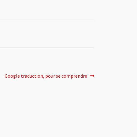
Article
Google traduction, pour se comprendre
suivant :