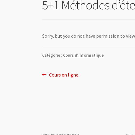
5+1 Méthodes d’éte
Sorry, but you do not have permission to view
Catégorie :
Cours d'informatique
Navigation
Article
Cours en ligne
précédent :
de
l’article