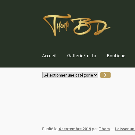
Aller
Aller
à
au
la
contenu
navigation
Accueil
Gallerie/Insta
Boutique
Sélectionner
une
catégorie
Publié le
4 septembre 2019
par
Thom
—
Laisser u