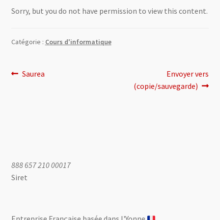
Sorry, but you do not have permission to view this content.
0 Article
0,00 €
Catégorie :
Cours d'informatique
Navigation
Article
Article
Saurea
Envoyer vers
précédent :
suivant :
(copie/sauvegarde)
de
l’article
888 657 210 00017
Siret
Entreprise Française basée dans l'Yonne ​