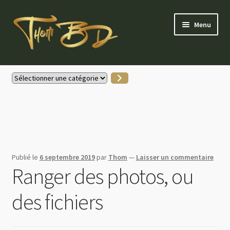
Aller
Aller
Menu
à
au
la
contenu
navigation
Accueil
Sélectionner
une
Gallerie Instagram
catégorie
Boutique
Actus
Publié le
6 septembre 2019
par
Thom
—
Laisser un commentaire
Ranger des photos, ou
Contactez-moi
des fichiers
Mon compte
Partenaires & soutiens