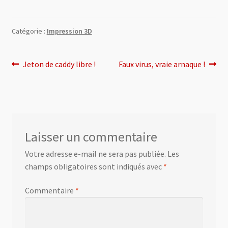
0 Article
0,00 €
Catégorie :
Impression 3D
Navigation
Article
Article
Jeton de caddy libre !
Faux virus, vraie arnaque !
précédent :
suivant :
de
l’article
Laisser un commentaire
Votre adresse e-mail ne sera pas publiée.
Les
champs obligatoires sont indiqués avec
*
Commentaire
*