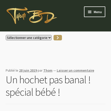
Aller
Aller
Menu
à
au
la
contenu
navigation
Accueil
Sélectionner
une
Gallerie Instagram
catégorie
Boutique
Publié le
28 juin 2019
par
Thom
—
Laisser un commentaire
Actus
Un hochet pas banal !
Contactez-moi
spécial bébé !
Mon compte
Partenaires & soutiens