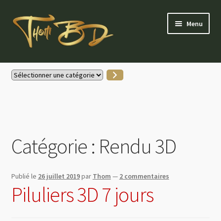
Aller
Aller
Menu
à
au
la
contenu
navigation
Accueil
Sélectionner
une
Gallerie Instagram
catégorie
Boutique
Catégorie :
Rendu 3D
Actus
Contactez-moi
Publié le
26 juillet 2019
par
Thom
—
2 commentaires
Piluliers 3D 7 jours
Mon compte
Partenaires & soutiens