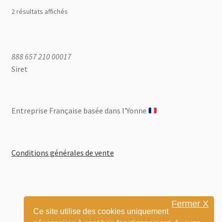
options
opti
2 résultats affichés
peuvent
peuv
être
être
choisies
chois
sur
sur
888 657 210 00017
la
la
Siret
page
page
du
du
produit
produ
Entreprise Française basée dans l'Yonne ​
Conditions générales de vente
Fermer X
Ce site utilise des cookies uniquement